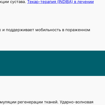
ции сустава.
Текар-терапия (INDIBA) в лечении
аж и поддерживает мобильность в пораженном
имуляции регенерации тканей. Ударно-волновая